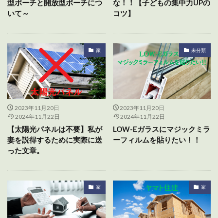
型ポーチと開放型ポーチにつ
な！！【子どもの集中力UPの
いて～
コツ】
家
未分類
2023年11月20日
2023年11月20日
2024年11月22日
2024年11月22日
【太陽光パネルは不要】私が
LOW-Eガラスにマジックミラ
妻を説得するために実際に送
ーフィルムを貼りたい！！
った文章。
家
家